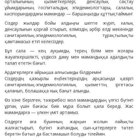
орталығының қызметкерлері, денсаулық сақтау
ұйымдарының госпитальдық эпидемиологтары, салалық
кәсіпорындардағы мамандар — баршаңызды құттықтаймын!
Сіздер жылдар бойы алдыңғы шепте жүріп, халық
денсаулығын қорғай отырып, еліміздің әрбір елді мекенінде
санитариялық-эпидемиологиялық тұрақтылықты
қамтамасыз етіп келесіздер.
Бұл сала — кең ауқымды, терең білім мен жоғары
жауапкершілікті, үздіксіз даму мен мамандыққа адалдықты
талап ететін бағыт.
Ардагерлерге айрықша алғысымды білдіремін!
Сіздердің қажырлы еңбектеріңіздің арқасында қазіргі
санитариялық-эпидемиологиялық қызметтің іргетасы
қаланып, болашаққа нық бағыт алынды.
Өз ісіне берілген, тәжірибесі мол мамандардың үлгісі бүгінгі
ұрпақ үшін бағасы биік мұра болып қала береді. Жас
мамандарға — үлкен үміт артамыз.
Сіздерге аға буынның жарқын жолын лайықты
жалғастырып, бүгінгі жаһандық сын-қатерлерге төтеп
беретін батыл да бастамашыл болуды тілеймін.