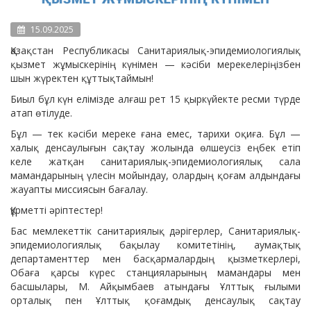
15.09.2025
Қазақстан Республикасы Санитариялық-эпидемиологиялық
қызмет жұмыскерінің күнімен — кәсіби мерекелеріңізбен
шын жүректен құттықтаймын!
Биыл бұл күн елімізде алғаш рет 15 қыркүйекте ресми түрде
атап өтілуде.
Бұл — тек кәсіби мереке ғана емес, тарихи оқиға. Бұл —
халық денсаулығын сақтау жолында өлшеусіз еңбек етіп
келе жатқан санитариялық-эпидемиологиялық сала
мамандарының үлесін мойындау, олардың қоғам алдындағы
жауапты миссиясын бағалау.
Құрметті әріптестер!
Бас мемлекеттік санитариялық дәрігерлер, Санитариялық-
эпидемиологиялық бақылау комитетінің, аумақтық
департаменттер мен басқармалардың қызметкерлері,
Обаға қарсы күрес станцияларының мамандары мен
басшылары, М. Айқымбаев атындағы Ұлттық ғылыми
орталық пен Ұлттық қоғамдық денсаулық сақтау