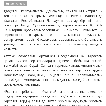
30.05.2025
Қазақстан Республикасы Денсаулық сақтау министрлігінің
көшпелі алқа отырысы аясында Шымкент қаласында
Қазақстан Республикасы Денсаулық сақтау бірінші вице-
министрі Тимур Сұлтанғазиевтің төрағалығымен ҚР ДСМ
Санитариялық-эпидемиологиялық бақылау комитетінің
директорат отырысы өтті. Отырысқа аумақтық
департаменттердің басшылары, ведомстволық бағынысты
ұйымдар мен Ұлттық сараптама орталығының өкілдері
қатысты.
Ұлттық сараптама орталығы басқармасының төрағасы
Ерлан Киясов зертханалардың қызметі бойынша егжей-
тегжейлі есеп берді. Ол санитариялық-эпидемиологиялық
мониторинг пен сараптама статистикасын, зертханалардың
жаңғыртылу қарқынын, өңірлік және республикалық
деңгейдегі менеджменттің тиімділігін, сондай-ақ өзекті
мәселелерді қамтыды.
«Есептегі әрбір сан – бұл жай ғана статистика емес, ол
біздің мамандардың күнделікті еңбегінің нәтижесі. Бұл
көрсеткіштердің артында тұтас жүйенің ауқымды жұмысы
жатыр», – деді Ерлан Киясов, ҰСО басқарма төрағасы.