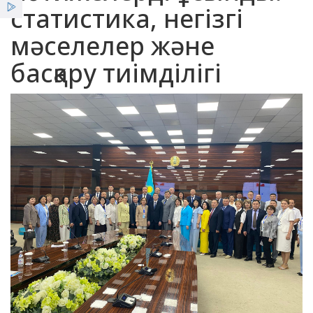
статистика, негізгі
Қызметтер
мәселелер және
Жеңілдіктер
басқару тиімділігі
Жаңалықтар