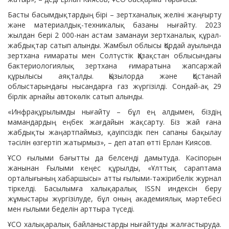
Басты басымдықтардың бірі – зертханалық желіні жаңғырту
және материалдық-техникалық базаны нығайту. 2023
жылдан бері 2 000-нан астам заманауи зертханалық құрал-
жабдықтар сатып алынды. Жамбыл облысы Қордай ауылында
зертхана ғимараты мен Солтүстік Қазақстан облысындағы
бактериологиялық зертхана ғимаратына жапсаржай
құрылысы аяқталды. Қызылорда және Қостанай
облыстарындағы нысандарға газ жүргізілді. Сондай-ақ 29
бірлік арнайы автокөлік сатып алынды.
«Инфрақұрылымды нығайту – бұл ең алдымен, біздің
мамандардың еңбек жағдайын жақсарту. Біз жай ғана
жабдықты жаңартпаймыз, қауіпсіздік пен сапаны бақылау
тәсілін өзгертіп жатырмыз», – деп атап өтті Ерлан Киясов.
ҰСО ғылыми бағытты да белсенді дамытуда. Кәсіпорын
жанынан Ғылыми кеңес құрылды, «Ұлттық сараптама
орталығының хабаршысы» атты ғылыми-тәжірибелік журнал
тіркелді. Басылымға халықаралық ISSN индексін беру
жұмыстары жүргізілуде, бұл оның академиялық мәртебесі
мен ғылыми беделін арттыра түседі.
ҰСО халықаралық байланыстарды нығайтуды жалғастыруда.