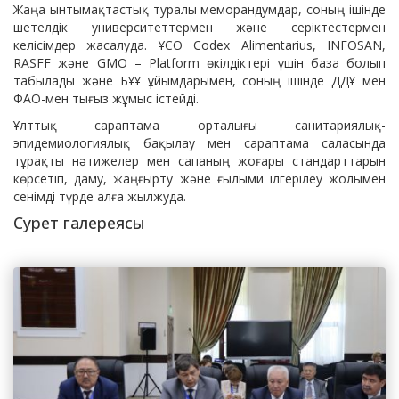
Жаңа ынтымақтастық туралы меморандумдар, соның ішінде
шетелдік университеттермен және серіктестермен
келісімдер жасалуда. ҰСО Codex Alimentarius, INFOSAN,
RASFF және GMO – Platform өкілдіктері үшін база болып
табылады және БҰҰ ұйымдарымен, соның ішінде ДДҰ мен
ФАО-мен тығыз жұмыс істейді.
Ұлттық сараптама орталығы санитариялық-
эпидемиологиялық бақылау мен сараптама саласында
тұрақты нәтижелер мен сапаның жоғары стандарттарын
көрсетіп, даму, жаңғырту және ғылыми ілгерілеу жолымен
сенімді түрде алға жылжуда.
Сурет галереясы